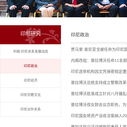
印尼研究
印尼政治
贾马里·查尼亚戈被任命为印尼
中国-印尼关系发展动态
内阁改组：普拉博沃任命11名
印尼政治
印尼选举机构因文凭保密规定遭
印尼经济
普拉博沃总统支持成立警察改革
普拉博沃批准成立针对八月骚乱
印尼宗教文化
普拉博沃侄女辞去议员职务，为
印尼对外关系
印尼国会将资产没收法案纳入20
雅加达抗议活动被拘留者获人道