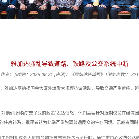
雅加达骚乱导致道路、铁路及公交系统中断
作者：
[时间]：2025-08-31
[来源]：《雅加达环球报》
[浏览次数]：
321
日，雅加达塞纳扬国会大厦外爆发大规模抗议活动，导致交通严重瘫痪，
对他们所称的“聋子政府政策”表达愤怒，他们主要针对近期议员在经济
美元）的住房补贴，批评者认为此举严重脱离普通民众的生存困境。示威者同
中午起封锁议会大厦前的加托苏布罗托路直至傍晚。通往市中心收费公路的