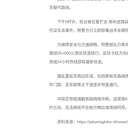
至替代路线。
下午5时许，抗议者在塞芒吉-斯利皮路
托证实该事件，称警方已立即部署战术车辆
为保障安全与交通顺畅，特警部队已奉
需经05+000公里处匝道绕行，前往卡旺方
用或24小时热线获取最新信息。
骚乱蔓延至周边区域，包括斯帕克森纳扬
年门路、亚非路等主干道逐步恢复通行。
冲突还导致通勤铁路网络中断。运营商K
约兰站，无法继续开往帕尔梅拉或塔纳阿邦
资料来源：
https://jakartaglobe.id/news/