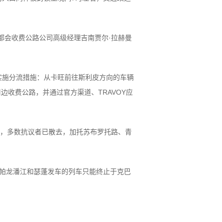
大都会收费公路公司高级经理吉南贾尔·拉赫曼
实施分流措施：从卡旺前往斯利皮方向的车辆
周边收费公路，并通过官方渠道、TRAVOY应
分，多数抗议者已散去，加托苏布罗托路、青
、帕龙潘江和瑟蓬发车的列车只能终止于克巴