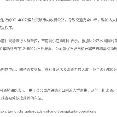
段附近的07+400公里处突破市内收费公路，导致交通完全中断。雅加达
恢复秩序。
命前往现场进行人群管控，吉南贾尔在声明中表示。雅加达公路公司同时
向的车辆则需在12+500公里处驶离。公司敦促驾驶员避开塞芒吉和塞纳扬
购物中心、塞芒吉立交桥、穆利亚酒店及潘查希拉大厦。截至晚6时30
AI通勤铁路表示，由于议会周边铁路道口附近人群密集，从兰卡斯比通
。乘客被敦促改乘其他车站。
jakarta-riot-disrupts-roads-rail-and-transjakarta-operations