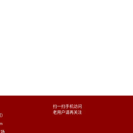
扫一扫手机访问
老用户请再关注
案）
com
立场